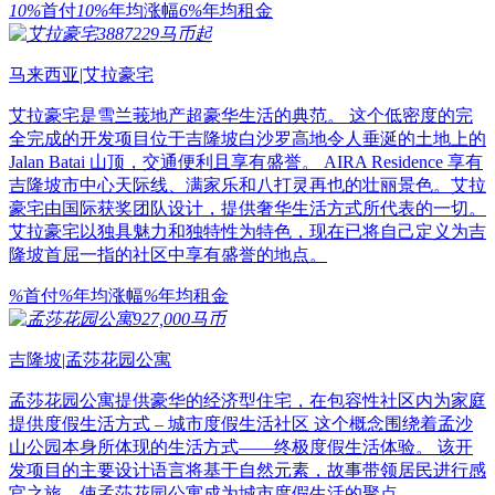
10%
首付
10%
年均涨幅
6%
年均租金
3887229马币起
马来西亚|艾拉豪宅
艾拉豪宅是雪兰莪地产超豪华生活的典范。 这个低密度的完
全完成的开发项目位于吉隆坡白沙罗高地令人垂涎的土地上的
Jalan Batai 山顶，交通便利且享有盛誉。 AIRA Residence 享有
吉隆坡市中心天际线、满家乐和八打灵再也的壮丽景色。​ ​​​艾拉
豪宅由国际获奖团队设计，提供奢华生活方式所代表的一切。
艾拉豪宅以独具魅力和独特性为特色，现在已将自己定义为吉
隆坡首屈一指的社区中享有盛誉的地点。
%
首付
%
年均涨幅
%
年均租金
927,000马币
吉隆坡|孟莎花园公寓
孟莎花园公寓提供豪华的经济型住宅，在包容性社区内为家庭
提供度假生活方式 – 城市度假生活社区 这个概念围绕着孟沙
山公园本身所体现的生活方式——终极度假生活体验。 该开
发项目的主要设计语言将基于自然元素，故事带领居民进行感
官之旅，使孟莎花园公寓成为城市度假生活的聚点。