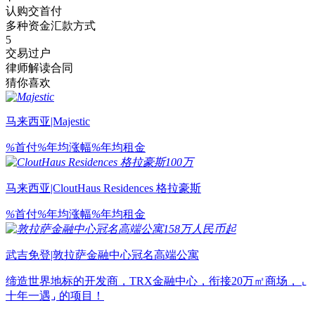
认购交首付
多种资金汇款方式
5
交易过户
律师解读合同
猜你喜欢
马来西亚|Majestic
%
首付
%
年均涨幅
%
年均租金
100万
马来西亚|CloutHaus Residences 格拉豪斯
%
首付
%
年均涨幅
%
年均租金
158万人民币起
武吉免登|敦拉萨金融中心冠名高端公寓
缔造世界地标的开发商，TRX金融中心，衔接20万㎡商场， ⌞
十年一遇⌟ 的项目！