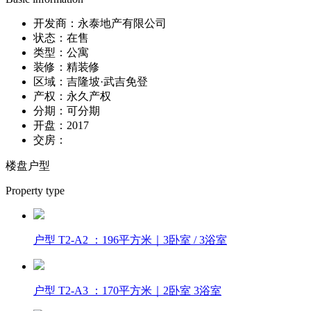
开发商：
永泰地产有限公司
状态：
在售
类型：
公寓
装修：
精装修
区域：
吉隆坡·武吉免登
产权：
永久产权
分期：
可分期
开盘：
2017
交房：
楼盘户型
Property type
户型 T2-A2 ：196平方米｜3卧室 / 3浴室
户型 T2-A3 ：170平方米｜2卧室 3浴室