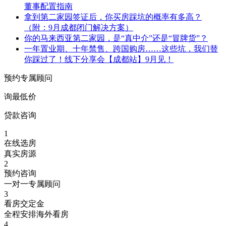
董事配置指南
拿到第二家园签证后，你买房踩坑的概率有多高？
（附：9月成都闭门解决方案）
你的马来西亚第二家园，是“真中介”还是“冒牌货”？
一年置业期、十年禁售、跨国购房……这些坑，我们替
你踩过了！线下分享会【成都站】9月见！
预约专属顾问
询最低价
贷款咨询
1
在线选房
真实房源
2
预约咨询
一对一专属顾问
3
看房交定金
全程安排海外看房
4