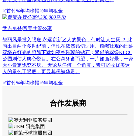
%
首付
%
年均涨幅
%
年均租金
4,300,000马币
武吉免登|帝宝共管公寓
靓丽风景揽入眼底 永远崭新迷人的景色，何时让人生厌 ？ 此
句出自两个多世纪前，但现在依然贴切适用。巍峨壮观的国油
双塔在灯光的照耀下犹如夜空璀璨的钻石；紧邻的翠绿KLCC
公园则使人爽心悦目。在公寓凭窗而望，一片如画好景，一家
大小肯定饱览不厌。 无论从任何一个角度，皆可尽收优美迷
人的景色于眼底，更显其稀缺华贵。
%
首付
%
年均涨幅
%
年均租金
合作发展商