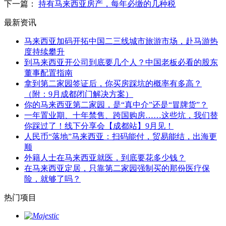
下一篇：
持有马来西亚房产，每年必缴的几种税
最新资讯
马来西亚加码开拓中国二三线城市旅游市场，赴马游热
度持续攀升
到马来西亚开公司到底要几个人？中国老板必看的股东
董事配置指南
拿到第二家园签证后，你买房踩坑的概率有多高？
（附：9月成都闭门解决方案）
你的马来西亚第二家园，是“真中介”还是“冒牌货”？
一年置业期、十年禁售、跨国购房……这些坑，我们替
你踩过了！线下分享会【成都站】9月见！
人民币“落地”马来西亚：扫码能付，贸易能结，出海更
顺
外籍人士在马来西亚就医，到底要花多少钱？
在马来西亚定居，只靠第二家园强制买的那份医疗保
险，就够了吗？
热门项目