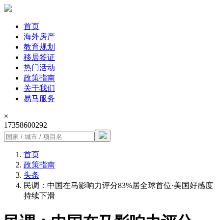
首页
海外房产
教育规划
移居签证
热门活动
政策指南
关于我们
易马服务
×
17358600292
首页
政策指南
头条
民调：中国在马影响力评分83%居全球首位·美国好感度
持续下滑